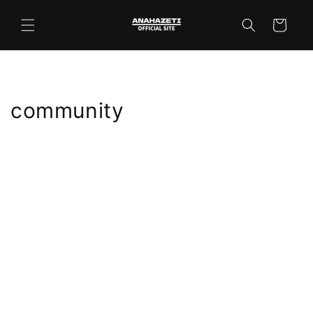
コンテ
カ
ンツに
ー
進む
ト
community