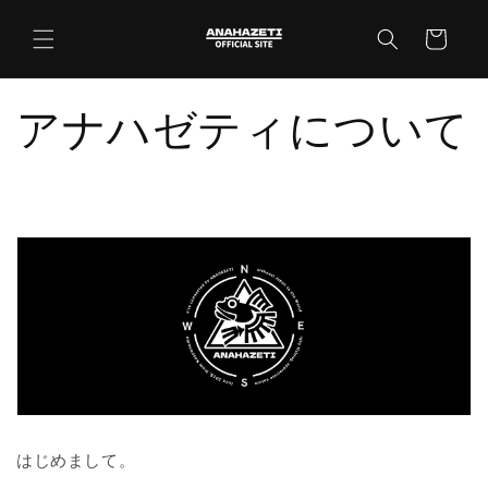
コンテ
カ
ンツに
ー
進む
ト
アナハゼティについて
はじめまして。